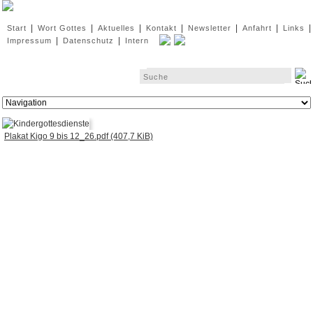
Navigation
|
|
|
|
|
|
|
Start
Wort Gottes
Aktuelles
Kontakt
Newsletter
Anfahrt
Links
überspringen
|
|
Impressum
Datenschutz
Intern
Zielseite
Plakat Kigo 9 bis 12_26.pdf
(407,7 KiB)