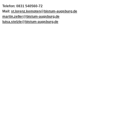
Telefon: 0831 540560-72
Mail:
st.lorenz.kempten@bistum-augsburg.de
martin.zeller@bistum-augsburg.de
luisa.stelzle@bistum-augsburg.de