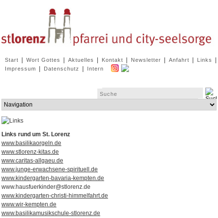
Navigation
|
|
|
|
|
|
|
Start
Wort Gottes
Aktuelles
Kontakt
Newsletter
Anfahrt
Links
überspringen
|
|
Impressum
Datenschutz
Intern
Zielseite
Links rund um St. Lorenz
www.basilikaorgeln.de
www.stlorenz-kitas.de
www.caritas-allgaeu.de
www.junge-erwachsene-spirituell.de
www.kindergarten-bavaria-kempten.de
www.hausfuerkinder@stlorenz.de
www.kindergarten-christi-himmelfahrt.de
www.wir-kempten.de
www.basilikamusikschule-stlorenz.de