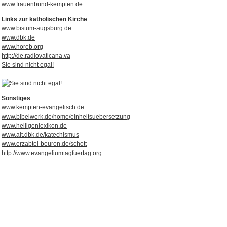
www.frauenbund-kempten.de
Links zur katholischen Kirche
www.bistum-augsburg.de
www.dbk.de
www.horeb.org
http://de.radiovaticana.va
Sie sind nicht egal!
Sonstiges
www.kempten-evangelisch.de
www.bibelwerk.de/home/einheitsuebersetzung
www.heiligenlexikon.de
www.alt.dbk.de/katechismus
www.erzabtei-beuron.de/schott
http://www.evangeliumtagfuertag.org