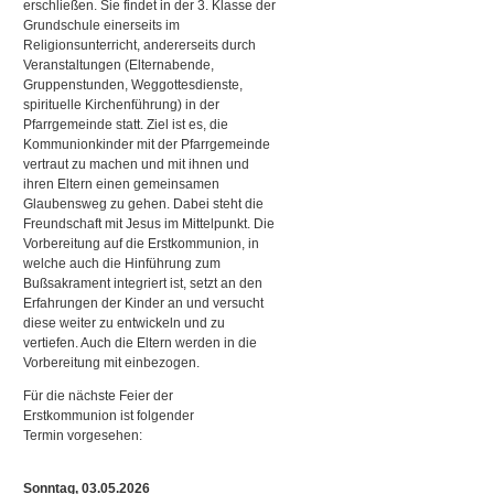
erschließen. Sie findet in der 3. Klasse der
Grundschule einerseits im
Religionsunterricht, andererseits durch
Veranstaltungen (Elternabende,
Gruppenstunden, Weggottesdienste,
spirituelle Kirchenführung) in der
Pfarrgemeinde statt. Ziel ist es, die
Kommunionkinder mit der Pfarrgemeinde
vertraut zu machen und mit ihnen und
ihren Eltern einen gemeinsamen
Glaubensweg zu gehen. Dabei steht die
Freundschaft mit Jesus im Mittelpunkt. Die
Vorbereitung auf die Erstkommunion, in
welche auch die Hinführung zum
Bußsakrament integriert ist, setzt an den
Erfahrungen der Kinder an und versucht
diese weiter zu entwickeln und zu
vertiefen. Auch die Eltern werden in die
Vorbereitung mit einbezogen.
Für die nächste Feier der
Erstkommunion ist folgender
Termin vorgesehen:
Sonntag, 03.05.2026