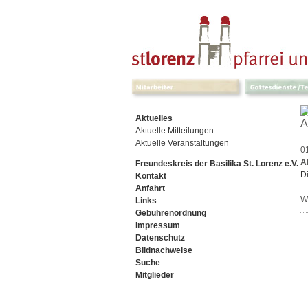
Navigation
überspringen
Navigation
Aktuelles
A
überspringen
Aktuelle Mitteilungen
Aktuelle Veranstaltungen
0
A
Freundeskreis der Basilika St. Lorenz e.V.
D
Kontakt
Anfahrt
W
Links
Gebührenordnung
Impressum
Datenschutz
Bildnachweise
Suche
Mitglieder