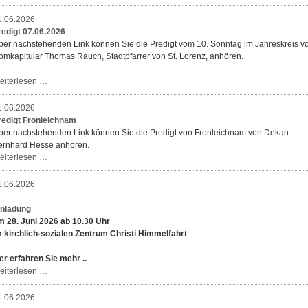
14.06.2026
1.06.2026
redigt 07.06.2026
ber nachstehenden Link können Sie die Predigt vom 10. Sonntag im Jahreskreis v
omkapitular Thomas Rauch, Stadtpfarrer von St. Lorenz, anhören.
Predigt
eiterlesen …
07.06.2026
1.06.2026
redigt Fronleichnam
ber nachstehenden Link können Sie die Predigt von Fronleichnam von Dekan
ernhard Hesse anhören.
Predigt
eiterlesen …
Fronleichnam
1.06.2026
inladung
m 28. Juni 2026 ab 10.30 Uhr
m kirchlich-sozialen Zentrum Christi Himmelfahrt
er erfahren Sie mehr ..
Einladung
eiterlesen …
1.06.2026