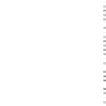
0
P
Ü
D
W
0
P
Ü
B
W
0
E
a
i
hi
W
0