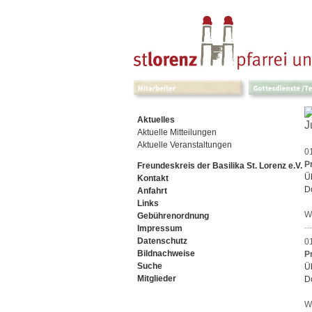
Navigation
überspringen
Navigation
Aktuelles
J
überspringen
Aktuelle Mitteilungen
Aktuelle Veranstaltungen
0
P
Freundeskreis der Basilika St. Lorenz e.V.
Ü
Kontakt
D
Anfahrt
Links
W
Gebührenordnung
Impressum
Datenschutz
0
Bildnachweise
P
Suche
Ü
Mitglieder
D
W