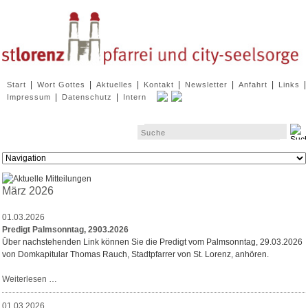
Navigation
|
|
|
|
|
|
|
Start
Wort Gottes
Aktuelles
Kontakt
Newsletter
Anfahrt
Links
überspringen
|
|
Impressum
Datenschutz
Intern
Zielseite
März 2026
01.03.2026
Predigt Palmsonntag, 2903.2026
Über nachstehenden Link können Sie die Predigt vom Palmsonntag, 29.03.2026
von Domkapitular Thomas Rauch, Stadtpfarrer von St. Lorenz, anhören.
Predigt
Weiterlesen …
Palmsonntag,
2903.2026
01.03.2026