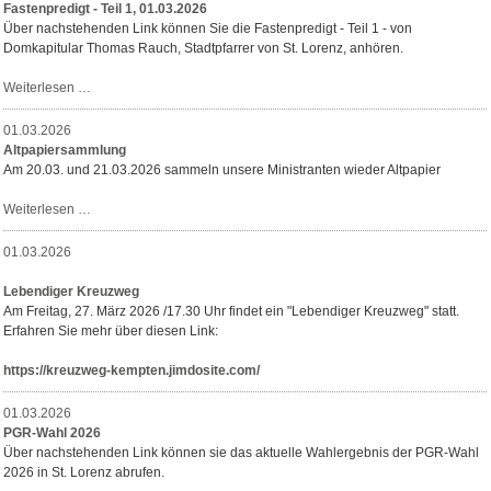
2,
Fastenpredigt - Teil 1, 01.03.2026
08.03.2026
Über nachstehenden Link können Sie die Fastenpredigt - Teil 1 - von
Domkapitular Thomas Rauch, Stadtpfarrer von St. Lorenz, anhören.
Fastenpredigt
Weiterlesen …
-
Teil
01.03.2026
1,
Altpapiersammlung
01.03.2026
Am 20.03. und 21.03.2026 sammeln unsere Ministranten wieder Altpapier
Altpapiersammlung
Weiterlesen …
01.03.2026
Lebendiger Kreuzweg
Am Freitag, 27. März 2026 /17.30 Uhr findet ein "Lebendiger Kreuzweg" statt.
Erfahren Sie mehr über diesen Link:
https://kreuzweg-kempten.jimdosite.com/
01.03.2026
PGR-Wahl 2026
Über nachstehenden Link können sie das aktuelle Wahlergebnis der PGR-Wahl
2026 in St. Lorenz abrufen.