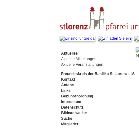
Navigation
überspringen
Navigation
Aktuelles
N
überspringen
Aktuelle Mitteilungen
Aktuelle Veranstaltungen
Freundeskreis der Basilika St. Lorenz e.V.
Kontakt
Anfahrt
Links
Gebührenordnung
Impressum
Datenschutz
Bildnachweise
Suche
Mitglieder