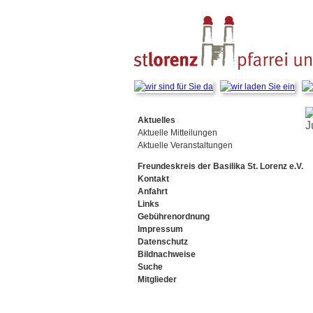
Navigation
überspringen
Navigation
Aktuelles
J
überspringen
Aktuelle Mitteilungen
Aktuelle Veranstaltungen
Freundeskreis der Basilika St. Lorenz e.V.
Kontakt
Anfahrt
Links
Gebührenordnung
Impressum
Datenschutz
Bildnachweise
Suche
Mitglieder