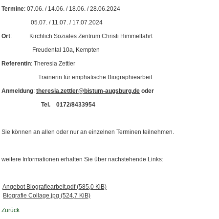
Termine
: 07.06. / 14.06. / 18.06. / 28.06.2024
05.07. / 11.07. / 17.07.2024
Ort
: Kirchlich Soziales Zentrum Christi Himmelfahrt
Freudental 10a, Kempten
Referentin
: Theresia Zettler
Trainerin für emphatische Biographiearbeit
Anmeldung
:
theresia.zettler@bistum-augsburg.de
oder
Tel.
0172/8433954
Sie können an allen oder nur an einzelnen Terminen teilnehmen.
weitere Informationen erhalten Sie über nachstehende Links:
Angebot Biografiearbeit.pdf
(585,0 KiB)
Biografie Collage.jpg
(524,7 KiB)
Zurück