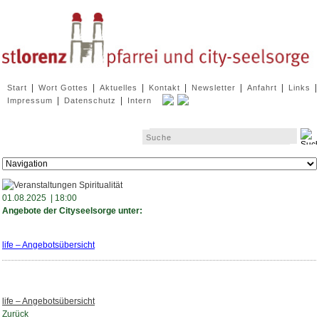
Navigation
|
|
|
|
|
|
|
Start
Wort Gottes
Aktuelles
Kontakt
Newsletter
Anfahrt
Links
überspringen
|
|
Impressum
Datenschutz
Intern
Zielseite
01.08.2025 | 18:00
Angebote der Cityseelsorge unter:
life – Angebotsübersicht
life – Angebotsübersicht
Zurück