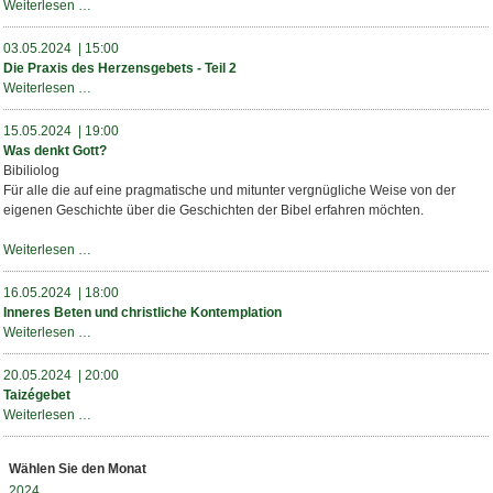
Inneres
Weiterlesen …
Beten
und
03.05.2024 | 15:00
christliche
Die Praxis des Herzensgebets - Teil 2
Kontemplation
Die
Weiterlesen …
Praxis
des
15.05.2024 | 19:00
Herzensgebets
Was denkt Gott?
-
Bibiliolog
Teil
Für alle die auf eine pragmatische und mitunter vergnügliche Weise von der
2
eigenen Geschichte über die Geschichten der Bibel erfahren möchten.
Was
Weiterlesen …
denkt
Gott?
16.05.2024 | 18:00
Inneres Beten und christliche Kontemplation
Inneres
Weiterlesen …
Beten
und
20.05.2024 | 20:00
christliche
Taizégebet
Kontemplation
Taizégebet
Weiterlesen …
Wählen Sie den Monat
2024